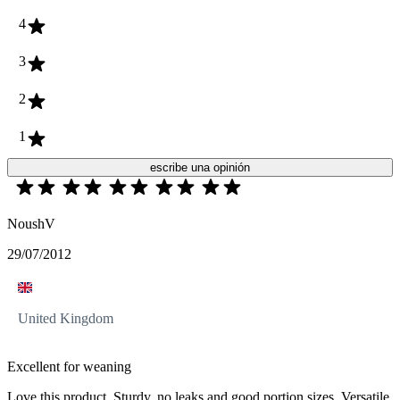
4
3
2
1
escribe una opinión
NoushV
29/07/2012
United Kingdom
Excellent for weaning
Love this product. Sturdy, no leaks and good portion sizes. Versatile