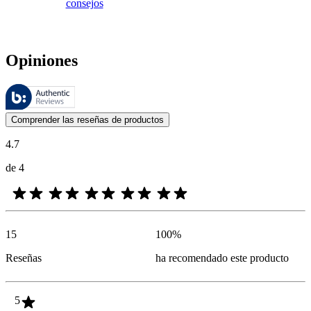
consejos
Opiniones
Estas reseñas las gestiona Bazaarvoice y cumplen con la política de au
Las opiniones de los clientes en forma de reseñas de productos y calif
Comprender las reseñas de productos
4.7
de 4
15
100
%
Reseñas
ha recomendado este producto
5