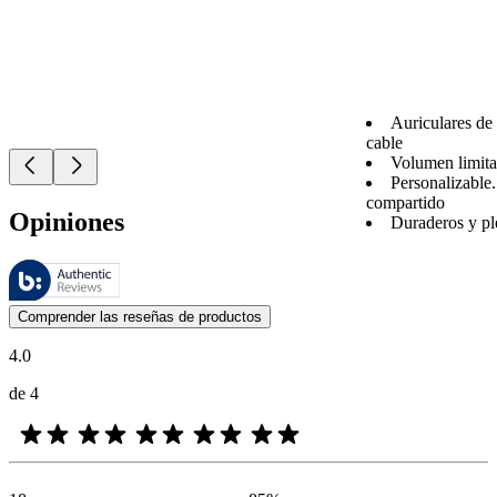
Auriculares de
cable
Volumen limit
Personalizable
compartido
Opiniones
Duraderos y pl
Estas reseñas las gestiona Bazaarvoice y cumplen con la política de au
Las opiniones de los clientes en forma de reseñas de productos y calif
Comprender las reseñas de productos
4.0
de 4